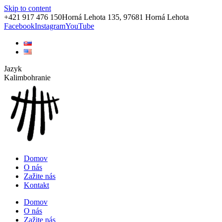
Skip to content
+421 917 476 150
Horná Lehota 135, 97681 Horná Lehota
Facebook
Instagram
YouTube
Jazyk
Kalimbohranie
Domov
O nás
Zažite nás
Kontakt
Domov
O nás
Zažite nás