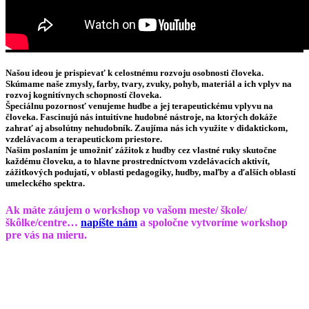
Našou ideou je prispievať k celostnému rozvoju osobnosti človeka.
Skúmame naše zmysly, farby, tvary, zvuky, pohyb, materiál a ich vplyv na
rozvoj kognitívnych schopností človeka.
Špeciálnu pozornosť venujeme
hudbe
a jej
terapeutickému
vplyvu
na
človeka. Fascinujú nás intuitívne hudobné nástroje, na ktorých dokáže
zahrať aj absolútny nehudobník. Zaujíma nás ich využite v didaktickom,
vzdelávacom a terapeutickom priestore.
Našim poslaním je umožniť zážitok z hudby cez vlastné ruky
skutočne
každému človeku, a to hlavne prostredníctvom vzdelávacích aktivít,
zážitkových podujatí, v oblasti pedagogiky, hudby, maľby a ďalších oblastí
umeleckého spektra.
Ak máte záujem o workshop vo vašom meste/ škole/
škôlke/centre…
napíšte nám
a spoločne vytvoríme workshop
pre vás na mieru.