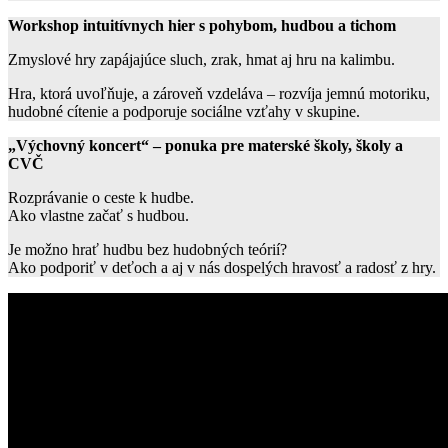
Workshop intuitívnych hier s pohybom, hudbou a tichom
Zmyslové hry zapájajúce sluch, zrak, hmat aj hru na kalimbu.
Hra, ktorá uvoľňuje, a zároveň vzdeláva – rozvíja jemnú motoriku,
hudobné cítenie a podporuje sociálne vzťahy v skupine.
„Výchovný koncert“ – ponuka pre materské školy, školy a
CVČ
Rozprávanie o ceste k hudbe.
Ako vlastne začať s hudbou.
Je možno hrať hudbu bez hudobných teórií?
Ako podporiť v deťoch a aj v nás dospelých hravosť a radosť z hry.