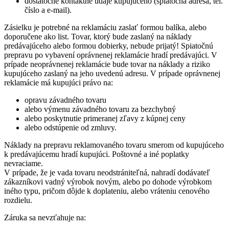
dostatočné kontaktné údaje kupujúceho (spiatočná adresa, tel.
číslo a e-mail).
Zásielku je potrebné na reklamáciu zaslať formou balíka, alebo
doporučene ako list. Tovar, ktorý bude zaslaný na náklady
predávajúceho alebo formou dobierky, nebude prijatý! Spiatočnú
prepravu po vybavení oprávnenej reklamácie hradí predávajúci. V
prípade neoprávnenej reklamácie bude tovar na náklady a riziko
kupujúceho zaslaný na jeho uvedenú adresu. V prípade oprávnenej
reklamácie má kupujúci právo na:
opravu závadného tovaru
alebo výmenu závadného tovaru za bezchybný
alebo poskytnutie primeranej zľavy z kúpnej ceny
alebo odstúpenie od zmluvy.
Náklady na prepravu reklamovaného tovaru smerom od kupujúceho
k predávajúcemu hradí kupujúci. Poštovné a iné poplatky
nevraciame.
V prípade, že je vada tovaru neodstrániteľná, nahradí dodávateľ
zákazníkovi vadný výrobok novým, alebo po dohode výrobkom
iného typu, pričom dôjde k doplateniu, alebo vráteniu cenového
rozdielu.
Záruka sa nevzťahuje na: