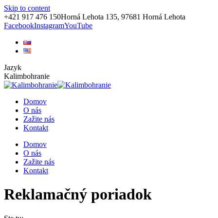
Skip to content
+421 917 476 150
Horná Lehota 135, 97681 Horná Lehota
Facebook
Instagram
YouTube
Jazyk
Kalimbohranie
Domov
O nás
Zažite nás
Kontakt
Domov
O nás
Zažite nás
Kontakt
Reklamačný poriadok