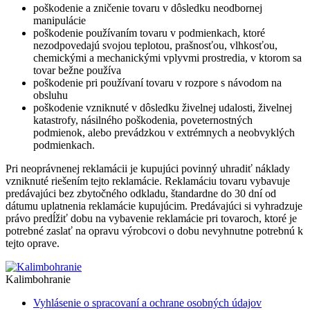
poškodenie a zničenie tovaru v dôsledku neodbornej
manipulácie
poškodenie používaním tovaru v podmienkach, ktoré
nezodpovedajú svojou teplotou, prašnosťou, vlhkosťou,
chemickými a mechanickými vplyvmi prostredia, v ktorom sa
tovar bežne používa
poškodenie pri používaní tovaru v rozpore s návodom na
obsluhu
poškodenie vzniknuté v dôsledku živelnej udalosti, živelnej
katastrofy, násilného poškodenia, poveternostných
podmienok, alebo prevádzkou v extrémnych a neobvyklých
podmienkach.
Pri neoprávnenej reklamácii je kupujúci povinný uhradiť náklady
vzniknuté riešením tejto reklamácie. Reklamáciu tovaru vybavuje
predávajúci bez zbytočného odkladu, štandardne do 30 dní od
dátumu uplatnenia reklamácie kupujúcim. Predávajúci si vyhradzuje
právo predĺžiť dobu na vybavenie reklamácie pri tovaroch, ktoré je
potrebné zaslať na opravu výrobcovi o dobu nevyhnutne potrebnú k
tejto oprave.
Kalimbohranie
Vyhlásenie o spracovaní a ochrane osobných údajov