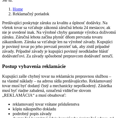
Ste tu:
Home
Reklamačný poriadok
Predávajúci poskytuje záruku za kvalitu a úplnosť dodávky. Na
všetok tovar sa vzťahuje zákonná záručná lehota 24 mesiacov, ak
nie je uvedené inak. Na výrobné chyby garantuje výrobca doživotnú
záruku. Záručná lehota začína plynúť dňom prevzatia tovaru
zákazníkom. Záruka sa vzťahuje len na výrobné závady. Kupujúci
je povinný tovar po jeho prevzatí prezrieť tak, aby zistil prípadné
závady. Prípadné závady je kupujúci povinný neodkladne hlásiť
dodávateľovi. Za závady spôsobené prepravcom dodávateľ neručí.
Postup vybavenia reklamácie
Kupujúci zašle chybný tovar na reklamáciu prepravnou službou –
na vlastné náklady – na adresu sídla predávajúceho. Reklamovaný
tovar musí byť dodaný čistý a mechanicky nepoškodený. Zásielka
musí byť riadne zabalená, označená viditeľne slovom
„REKLAMÁCIA“ a musí obsahovať:
reklamovaný tovar vrátane príslušenstva
kópiu nákupného dokladu
podrobný popis závady