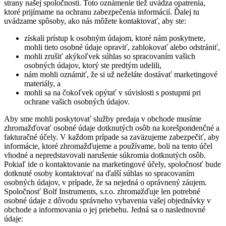
strany našej spoločnosti. Toto oznámenie tiež uvádza opatrenia,
ktoré prijímame na ochranu zabezpečenia informácií. Ďalej tu
uvádzame spôsoby, ako nás môžete kontaktovať, aby ste:
získali prístup k osobným údajom, ktoré nám poskytnete,
mohli tieto osobné údaje opraviť, zablokovať alebo odstrániť,
mohli zrušiť akýkoľvek súhlas so spracovaním vašich
osobných údajov, ktorý ste predtým udelili,
nám mohli oznámiť, že si už neželáte dostávať marketingové
materiály, a
mohli sa na čokoľvek opýtať v súvislosti s postupmi pri
ochrane vašich osobných údajov.
Aby sme mohli poskytovať služby predaja v obchode musíme
zhromažďovať osobné údaje dotknutých osôb na korešpondenčné a
fakturačné účely. V každom prípade sa zaväzujeme zabezpečiť, aby
informácie, ktoré zhromažďujeme a používame, boli na tento účel
vhodné a nepredstavovali narušenie súkromia dotknutých osôb.
Pokiaľ ide o kontaktovanie na marketingové účely, spoločnosť bude
dotknuté osoby kontaktovať na ďalší súhlas so spracovaním
osobných údajov, v prípade, že sa nejedná o oprávnený záujem.
Spoločnosť Bolf Instruments, s.r.o. zhromažďuje len potrebné
osobné údaje z dôvodu správneho vybavenia vašej objednávky v
obchode a informovania o jej priebehu. Jedná sa o naslednovné
údaje: