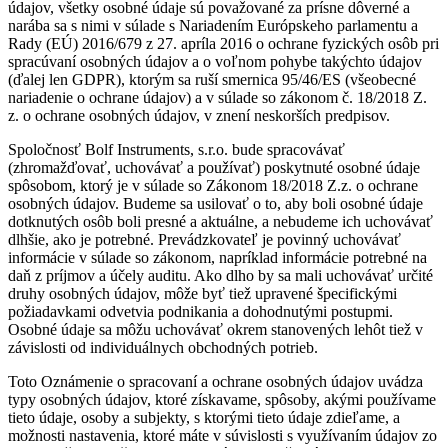
údajov, všetky osobné údaje sú považované za prísne dôverné a
narába sa s nimi v súlade s Nariadením Európskeho parlamentu a
Rady (EÚ) 2016/679 z 27. apríla 2016 o ochrane fyzických osôb pri
spracúvaní osobných údajov a o voľnom pohybe takýchto údajov
(ďalej len GDPR), ktorým sa ruší smernica 95/46/ES (všeobecné
nariadenie o ochrane údajov) a v súlade so zákonom č. 18/2018 Z.
z. o ochrane osobných údajov, v znení neskorších predpisov.
Spoločnosť Bolf Instruments, s.r.o. bude spracovávať
(zhromažďovať, uchovávať a používať) poskytnuté osobné údaje
spôsobom, ktorý je v súlade so Zákonom 18/2018 Z.z. o ochrane
osobných údajov. Budeme sa usilovať o to, aby boli osobné údaje
dotknutých osôb boli presné a aktuálne, a nebudeme ich uchovávať
dlhšie, ako je potrebné. Prevádzkovateľ je povinný uchovávať
informácie v súlade so zákonom, napríklad informácie potrebné na
daň z príjmov a účely auditu. Ako dlho by sa mali uchovávať určité
druhy osobných údajov, môže byť tiež upravené špecifickými
požiadavkami odvetvia podnikania a dohodnutými postupmi.
Osobné údaje sa môžu uchovávať okrem stanovených lehôt tiež v
závislosti od individuálnych obchodných potrieb.
Toto Oznámenie o spracovaní a ochrane osobných údajov uvádza
typy osobných údajov, ktoré získavame, spôsoby, akými používame
tieto údaje, osoby a subjekty, s ktorými tieto údaje zdieľame, a
možnosti nastavenia, ktoré máte v súvislosti s využívaním údajov zo