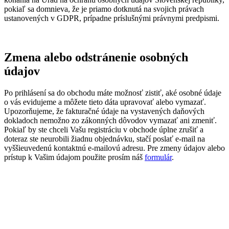
pokiaľ sa domnieva, že je priamo dotknutá na svojich právach
ustanovených v GDPR, prípadne príslušnými právnymi predpismi.
Zmena alebo odstránenie osobných
údajov
Po prihlásení sa do obchodu máte možnosť zistiť, aké osobné údaje
o vás evidujeme a môžete tieto dáta upravovať alebo vymazať.
Upozorňujeme, že fakturačné údaje na vystavených daňových
dokladoch nemožno zo zákonných dôvodov vymazať ani zmeniť.
Pokiaľ by ste chceli Vašu registráciu v obchode úplne zrušiť a
doteraz ste neurobili žiadnu objednávku, stačí poslať e-mail na
vyššieuvedenú kontaktnú e-mailovú adresu. Pre zmeny údajov alebo
prístup k Vašim údajom použite prosím náš
formulár
.