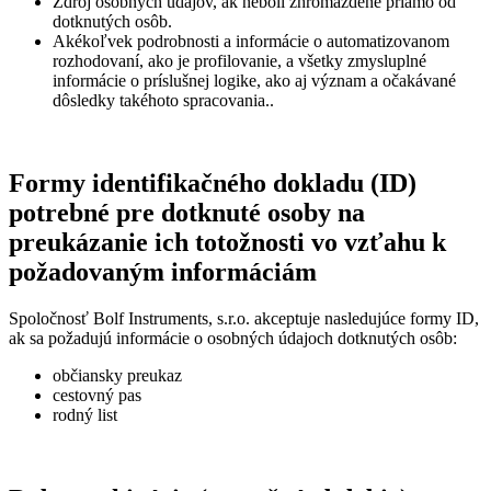
Zdroj osobných údajov, ak neboli zhromaždené priamo od
dotknutých osôb.
Akékoľvek podrobnosti a informácie o automatizovanom
rozhodovaní, ako je profilovanie, a všetky zmysluplné
informácie o príslušnej logike, ako aj význam a očakávané
dôsledky takéhoto spracovania..
Formy identifikačného dokladu (ID)
potrebné pre dotknuté osoby na
preukázanie ich totožnosti vo vzťahu k
požadovaným informáciám
Spoločnosť Bolf Instruments, s.r.o. akceptuje nasledujúce formy ID,
ak sa požadujú informácie o osobných údajoch dotknutých osôb:
občiansky preukaz
cestovný pas
rodný list