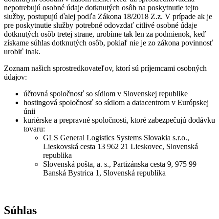
nepotrebujú osobné údaje dotknutých osôb na poskytnutie tejto
služby, postupujú ďalej podľa Zákona 18/2018 Z.z. V prípade ak je
pre poskytnutie služby potrebné odovzdať citlivé osobné údaje
dotknutých osôb tretej strane, urobíme tak len za podmienok, keď
získame súhlas dotknutých osôb, pokiaľ nie je zo zákona povinnosť
urobiť inak.
Zoznam našich sprostredkovateľov, ktorí sú príjemcami osobných
údajov:
účtovná spoločnosť so sídlom v Slovenskej republike
hostingová spoločnosť so sídlom a datacentrom v Európskej
únii
kuriérske a prepravné spoločnosti, ktoré zabezpečujú dodávku
tovaru:
GLS General Logistics Systems Slovakia s.r.o.,
Lieskovská cesta 13 962 21 Lieskovec, Slovenská
republika
Slovenská pošta, a. s., Partizánska cesta 9, 975 99
Banská Bystrica 1, Slovenská republika
Súhlas