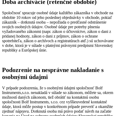
Doba archivácie (retenčné obdobie)
Spoločnosť spracuje osobné údaje každého zákazníka v obchode na
obdobie 10 rokov od jeho poslednej objednávky v obchode, pokiaľ
zákazník – dotknutá osoba – nepožiada o predčasné odstránenie
svojich osobných údajov. Osobné údaje pre potreby plnenia
vyžadovaného zákonmi (napr. zákon o účtovníctve, zákon o dani z
pridanej hodnoty, zákon o dani z príjmov, zákon o ochrane
spotrebiteľa, zákon o archívoch a registratúrach atď.) sú uchovávane
v dobe, ktorá je v súlade s platnými právnymi predpismi Slovenskej
republiky a Európskej únie.
Podozrenie na nesprávne nakladanie s
osobnými údajmi
V prípade podozrenia, že s osobnými údajmi spoločnosť Bolf
Instruments,s.r.o. nenakladá v súlade so zákonom, môžete sa, okrem
možností daných zákonom, tiež obrátiť na kontaktnú osobu
spoločnosti Bolf Instruments, s.r.o. cez vyššieuvedené kontaktné
údaje, ktorá môže postup v konkrétnom prípade preveriť a okamžite
zjednať nápravu. Dotknutá osoba má právo podať návrh na začatie
konania na Úrad na ochranu osobných údajov Slovenskej republiky,