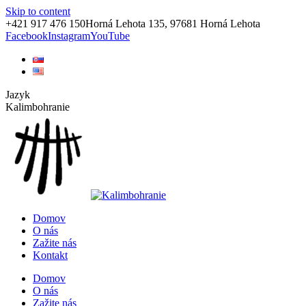
Skip to content
+421 917 476 150
Horná Lehota 135, 97681 Horná Lehota
Facebook
Instagram
YouTube
Jazyk
Kalimbohranie
Domov
O nás
Zažite nás
Kontakt
Domov
O nás
Zažite nás