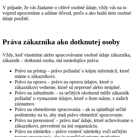
V prípade, že vás žiadame o citlivé osobné údaje, vždy vás na to
vopred upozorníme a udáme dôvod, prečo a ako budú tieto osobné
údaje použité.
Práva zákazníka ako dotknutej osoby
Vždy, keď vlastníme alebo spracovávame osobné údaje zákazníka,
zákazník – dotknutá osoba, má nasledujúce práva:
Právo na prístup – právo požiadať o kópiu informácií, ktoré
máme o zákazníkovi.
Právo na opravu – právo na opravu údajov, ktoré o
zákazníkovi vedieme, ktoré sú nepresné alebo neúplné.
Právo na zabudnutie – za určitých okolností môže zákazník
požiadať o vymazanie údajov, ktoré o ňom máme, z našich
záznamov.
Právo na obmedzenie spracovania – ak sa uplatňujú určité
podmienky na to, aby mali právo obmedziť spracovanie.
Právo na prenosnosť – právo mať údaje, ktoré uchovávame o
zákazníkovi, prevedené na inú organizáciu.
Právo na námietku – právo vzniesť námietky voči určitým
typom spracovania, ako je napríklad priamy marketing.