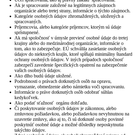
Ak je spracovanie založené na legitímnych záujmoch
organizácie alebo tretej strany, informácie o týchto záujmoch.
Kategórie osobných údajov zhromaždených, uložených a
spracovaných.
Príjemcovia, alebo kategórie príjemcov, ktorým sú údaje
sprístupnené.
Ak má spoločnosť v úmysle previesť osobné údaje do tretej
krajiny alebo do medzinárodnej organizácie, informácie o
tom, ako to zabezpečuje. EÚ schválila zasielanie osobných
údajov do niektorých krajín, ktoré spĺňajú minimálny štandard
ochrany osobných údajov. V iných prípadoch spoločnosť
zabezpečí zavedenie špecifických opatrení na zabezpečenie
vašich osobných údajov.
Ako dlho budú údaje uložené.
Podrobnosti o právach dotknutých osôb na opravu,
vymazanie, obmedzenie alebo námietku voči spracovaniu.
Informácie o práve dotknutých osôb odobrať súhlas
kedykoľvek.
Ako podať sťažnosť orgánu dohľadu.
Či poskytovanie osobných údajov je zákonnou, alebo
zmluvnou požiadavkou, alebo požiadavkou nevyhnutnou na
uzavretie zmluvy, ako aj to, či sú dotknuté osoby povinné
poskytnúť osobné údaje a možné dôsledky neposkytnutia
takýchto údajov.