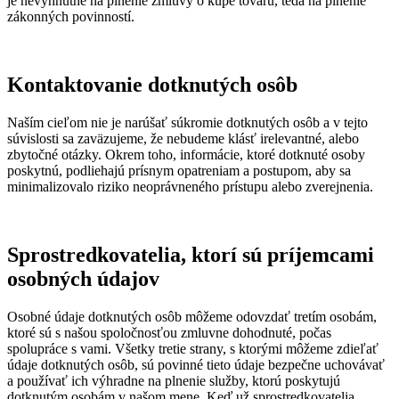
je nevyhnutné na plnenie zmluvy o kúpe tovaru, teda na plnenie
zákonných povinností.
Kontaktovanie dotknutých osôb
Naším cieľom nie je narúšať súkromie dotknutých osôb a v tejto
súvislosti sa zaväzujeme, že nebudeme klásť irelevantné, alebo
zbytočné otázky. Okrem toho, informácie, ktoré dotknuté osoby
poskytnú, podliehajú prísnym opatreniam a postupom, aby sa
minimalizovalo riziko neoprávneného prístupu alebo zverejnenia.
Sprostredkovatelia, ktorí sú príjemcami
osobných údajov
Osobné údaje dotknutých osôb môžeme odovzdať tretím osobám,
ktoré sú s našou spoločnosťou zmluvne dohodnuté, počas
spolupráce s vami. Všetky tretie strany, s ktorými môžeme zdieľať
údaje dotknutých osôb, sú povinné tieto údaje bezpečne uchovávať
a používať ich výhradne na plnenie služby, ktorú poskytujú
dotknutým osobám v našom mene. Keď už sprostredkovatelia