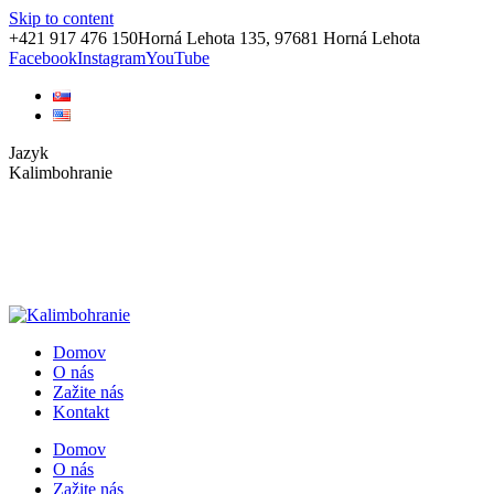
Skip to content
+421 917 476 150
Horná Lehota 135, 97681 Horná Lehota
Facebook
Instagram
YouTube
Jazyk
Kalimbohranie
Domov
O nás
Zažite nás
Kontakt
Domov
O nás
Zažite nás