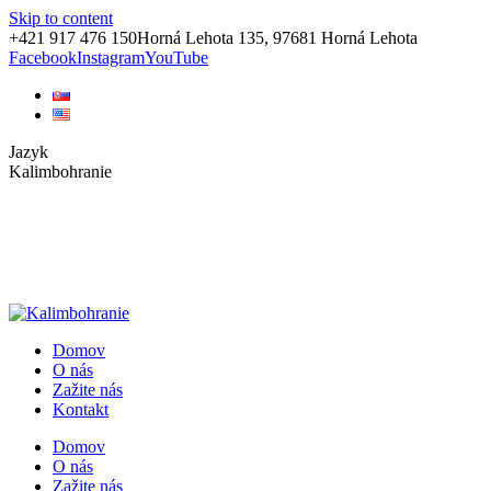
Skip to content
+421 917 476 150
Horná Lehota 135, 97681 Horná Lehota
Facebook
Instagram
YouTube
Jazyk
Kalimbohranie
Domov
O nás
Zažite nás
Kontakt
Domov
O nás
Zažite nás