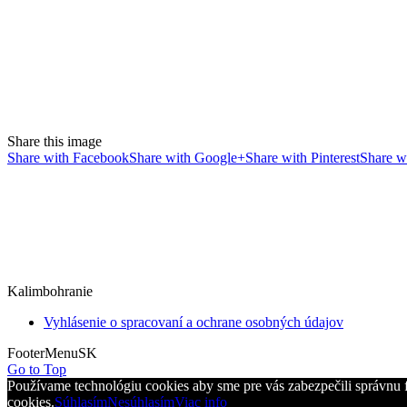
Share this image
Share with Facebook
Share with Google+
Share with Pinterest
Share wi
Kalimbohranie
Vyhlásenie o spracovaní a ochrane osobných údajov
FooterMenuSK
Go to Top
Používame technológiu cookies aby sme pre vás zabezpečili správnu 
cookies.
Súhlasím
Nesúhlasím
Viac info