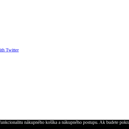
th Twitter
funkcionalitu nákupného košíka a nákupného postupu. Ak budete pokračo