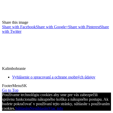
Share this image
Share with Facebook
Share with Google+
Share with Pinterest
Share
with Twitter
Kalimbohranie
Vyhlásenie o spracovaní a ochrane osobných údajov
FooterMenuSK
Go to Top
Používame technológiu cookies aby sme pre vás zabezpečili
správnu funkcionalitu nákupného košíka a nákupného postupu. Ak
budete pokračovať v používaní tejto stránky, súhlasíte s používaním
cookies.
Súhlasím
Nesúhlasím
Viac info