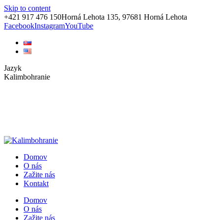
Skip to content
+421 917 476 150
Horná Lehota 135, 97681 Horná Lehota
Facebook
Instagram
YouTube
Jazyk
Kalimbohranie
Domov
O nás
Zažite nás
Kontakt
Domov
O nás
Zažite nás