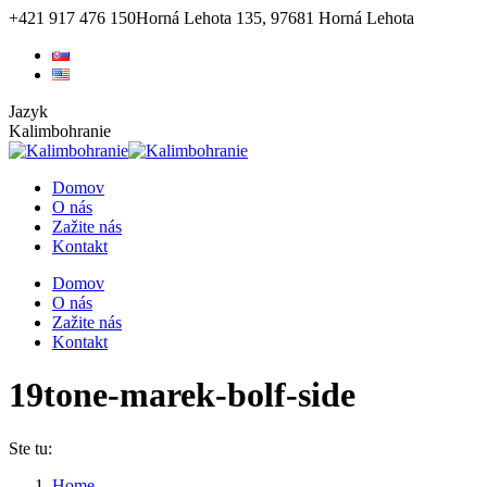
Skip
+421 917 476 150
Horná Lehota 135, 97681 Horná Lehota
to
Facebook
Instagram
YouTube
content
Jazyk
Kalimbohranie
Domov
O nás
Zažite nás
Kontakt
Domov
O nás
Zažite nás
Kontakt
19tone-marek-bolf-side
Ste tu:
Home