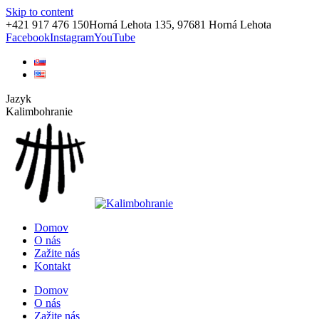
Skip to content
+421 917 476 150
Horná Lehota 135, 97681 Horná Lehota
Facebook
Instagram
YouTube
Jazyk
Kalimbohranie
Domov
O nás
Zažite nás
Kontakt
Domov
O nás
Zažite nás