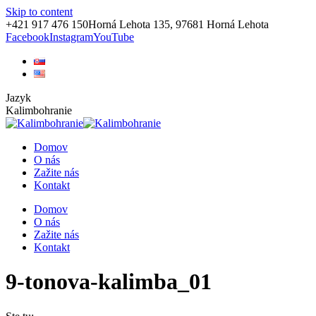
Skip to content
+421 917 476 150
Horná Lehota 135, 97681 Horná Lehota
Facebook
Instagram
YouTube
Jazyk
Kalimbohranie
Domov
O nás
Zažite nás
Kontakt
Domov
O nás
Zažite nás
Kontakt
9-tonova-kalimba_01