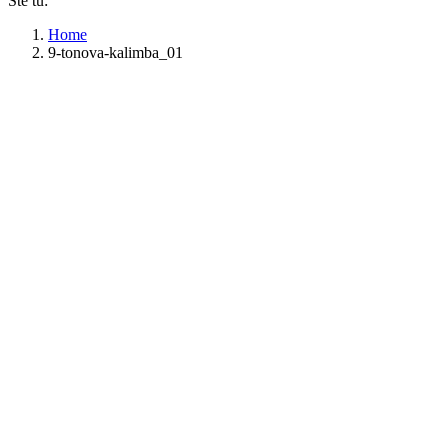
Ste tu:
Home
9-tonova-kalimba_01