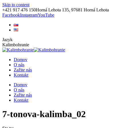
Skip to content
+421 917 476 150
Horná Lehota 135, 97681 Horná Lehota
Facebook
Instagram
YouTube
Jazyk
Kalimbohranie
Domov
O nás
Zažite nás
Kontakt
Domov
O nás
Zažite nás
Kontakt
7-tonova-kalimba_02